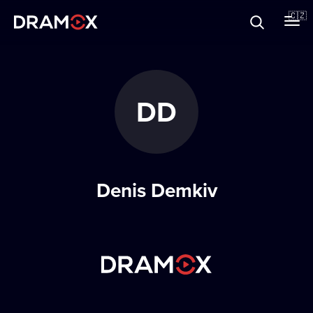
O Dramoxu
🇨🇿
Dárkové poukazy
DD
Registrujte se
Denis Demkiv