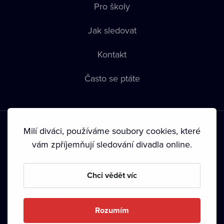
Pro školy
Jak sledovat
Kontakt
Často se ptáte
Milí diváci, používáme soubory cookies, které
vám zpříjemňují sledování divadla online.
Podmínky používání
•
Ochrana soukromí
•
Zásady používání
Chci vědět víc
Cookies
•
Autorská práva
•
Vysílání
Od září 2024 Dramox s.r.o. vlastní Nadace Livesport.
Rozumím