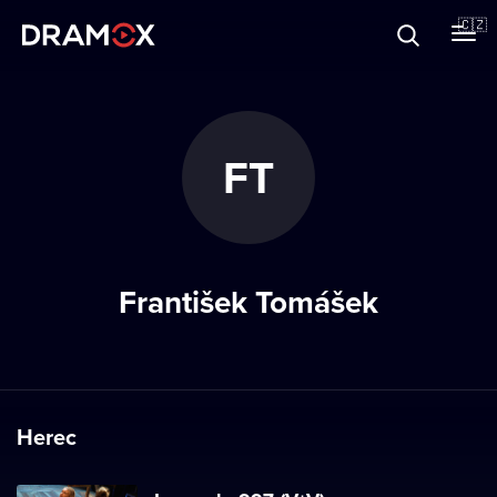
O Dramoxu
🇨🇿
Dárkové poukazy
FT
Registrujte se
František Tomášek
Herec