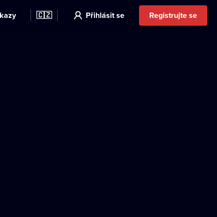
kazy
🇨🇿
Přihlásit se
Registrujte se