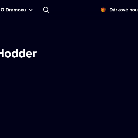
O Dramoxu
Dárkové pou
Hodder