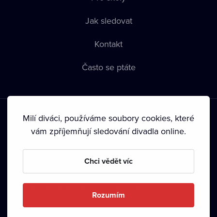
Jak sledovat
Kontakt
Často se ptáte
Milí diváci, používáme soubory cookies, které
vám zpříjemňují sledování divadla online.
Podmínky používání
•
Ochrana soukromí
•
Zásady používání
Chci vědět víc
Cookies
•
Autorská práva
•
Vysílání
Od září 2024 Dramox s.r.o. vlastní Nadace Livesport.
Rozumím
Copyright © 2020-
2026
Dramox