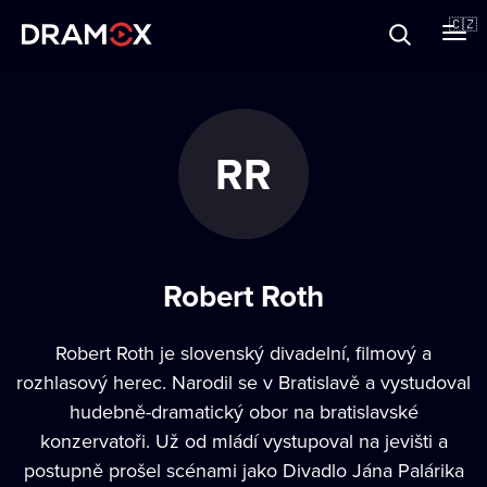
O Dramoxu
🇨🇿
Dárkové poukazy
RR
Registrujte se
Robert Roth
Robert Roth je slovenský divadelní, filmový a
rozhlasový herec. Narodil se v Bratislavě a vystudoval
hudebně-dramatický obor na bratislavské
konzervatoři. Už od mládí vystupoval na jevišti a
postupně prošel scénami jako Divadlo Jána Palárika