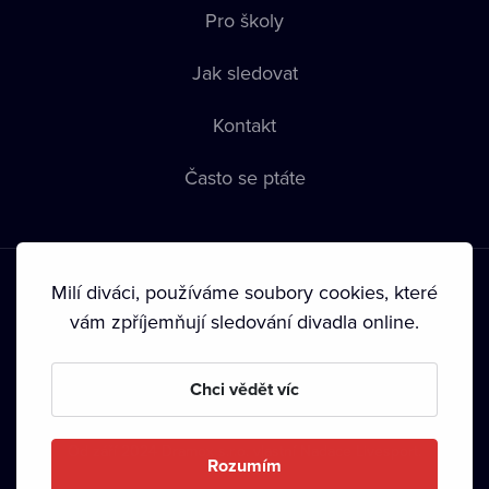
Pro školy
Jak sledovat
Kontakt
Často se ptáte
Milí diváci, používáme soubory cookies, které
vám zpříjemňují sledování divadla online.
Podmínky používání
•
Ochrana soukromí
•
Zásady používání
Chci vědět víc
Cookies
•
Autorská práva
•
Vysílání
Od září 2024 Dramox s.r.o. vlastní Nadace Livesport.
Rozumím