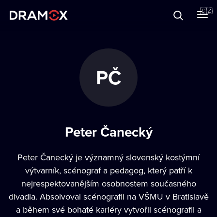
O Dramoxu
🇨🇿
Dárkové poukazy
PČ
Registrujte se
Peter Čanecký
Peter Čanecký je významný slovenský kostýmní
výtvarník, scénograf a pedagog, který patří k
nejrespektovanějším osobnostem současného
divadla. Absolvoval scénografii na VŠMU v Bratislavě
a během své bohaté kariéry vytvořil scénografii a