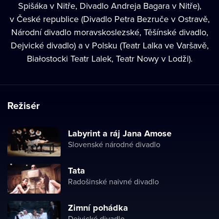
Spišáka v Nitře, Divadlo Andreja Bagara v Nitře),
v České republice (Divadlo Petra Bezruče v Ostravě,
Národní divadlo moravskoslezské, Těšínské divadlo,
Dejvické divadlo) a v Polsku (Teatr Lalka ve Varšavě,
Białostocki Teatr Lalek, Teatr Nowy v Lodži).
Režisér
Labyrint a ráj Jana Amose
Slovenské národné divadlo
Tata
Radošinské naivné divadlo
Zimní pohádka
Dejvické divadlo