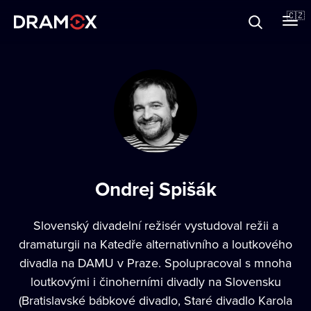
O Dramoxu
🇨🇿
Dárkové poukazy
Registrujte se
Ondrej Spišák
Slovenský divadelní režisér vystudoval režii a
dramaturgii na Katedře alternativního a loutkového
divadla na DAMU v Praze. Spolupracoval s mnoha
loutkovými i činoherními divadly na Slovensku
(Bratislavské bábkové divadlo, Staré divadlo Karola