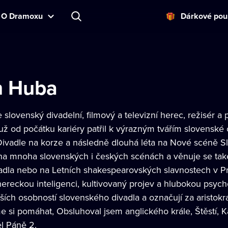
O Dramoxu
Dárkové pou
n Huba
 slovenský divadelní, filmový a televizní herec, režisér
 už od počátku kariéry patřil k výrazným tvářím slovenské 
ivadle na korze a následně dlouhá léta na Nové scéně S
na mnoha slovenských i českých scénách a věnuje se také
adla nebo na Letních shakespearovských slavnostech v P
eckou inteligenci, kultivovaný projev a hlubokou psycholo
ších osobností slovenského divadla a označují za aristokrat
 si pomáhat, Obsluhoval jsem anglického krále, Štěstí,
l Páně 2.