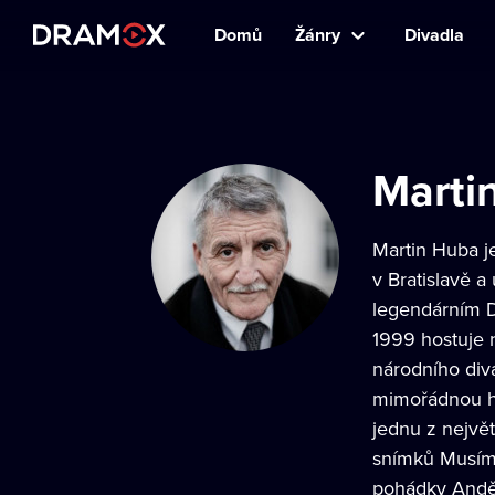
Domů
Žánry
Divadla
Marti
Martin Huba je
v Bratislavě a
legendárním D
1999 hostuje 
národního div
mimořádnou her
jednu z největ
snímků Musíme
pohádky Andě