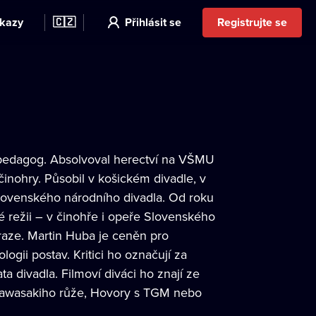
kazy
🇨🇿
Přihlásit se
Registrujte se
 a pedagog. Absolvoval herectví na VŠMU
činohry. Působil v košickém divadle, v
lovenského národního divadla. Od roku
 režii – v činohře i opeře Slovenského
raze. Martin Huba je ceněn pro
gii postav. Kritici ho označují za
a divadla. Filmoví diváci ho znají ze
 Kawasakiho růže, Hovory s TGM nebo