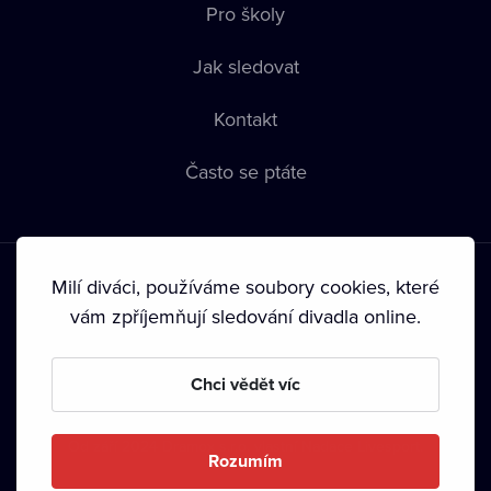
Pro školy
Jak sledovat
Kontakt
Často se ptáte
Milí diváci, používáme soubory cookies, které
vám zpříjemňují sledování divadla online.
Podmínky používání
•
Ochrana soukromí
•
Zásady používání
Chci vědět víc
Cookies
•
Autorská práva
•
Vysílání
Od září 2024 Dramox s.r.o. vlastní Nadace Livesport.
Rozumím