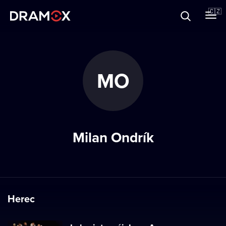
O Dramoxu
🇨🇿
Dárkové poukazy
MO
Registrujte se
Milan Ondrík
Herec