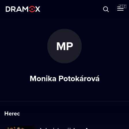
O Dramoxu
🇨🇿
Dárkové poukazy
MP
Registrujte se
Monika Potokárová
Herec