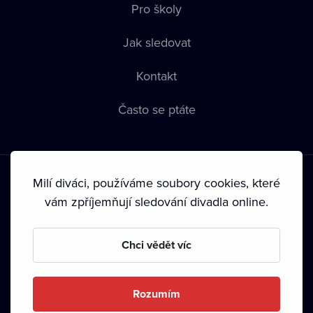
Pro školy
Jak sledovat
Kontakt
Často se ptáte
Milí diváci, používáme soubory cookies, které
vám zpříjemňují sledování divadla online.
Podmínky používání
•
Ochrana soukromí
•
Zásady používání
Chci vědět víc
Cookies
•
Autorská práva
•
Vysílání
Od září 2024 Dramox s.r.o. vlastní Nadace Livesport.
Rozumím