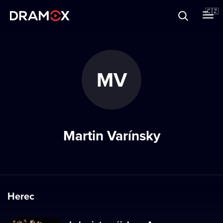
O Dramoxu
🇨🇿
Dárkové poukazy
MV
Registrujte se
Martin Varínsky
Herec