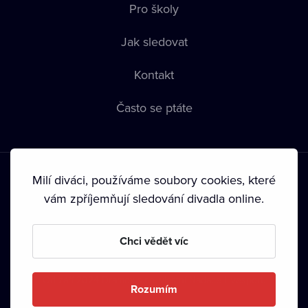
Pro školy
Jak sledovat
Kontakt
Často se ptáte
Milí diváci, používáme soubory cookies, které
vám zpříjemňují sledování divadla online.
Podmínky používání
•
Ochrana soukromí
•
Zásady používání
Chci vědět víc
Cookies
•
Autorská práva
•
Vysílání
Od září 2024 Dramox s.r.o. vlastní Nadace Livesport.
Rozumím