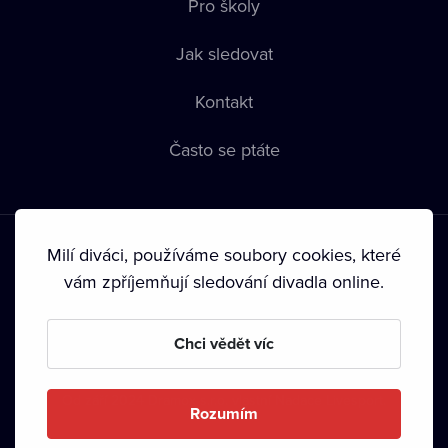
Pro školy
Jak sledovat
Kontakt
Často se ptáte
Milí diváci, používáme soubory cookies, které
vám zpříjemňují sledování divadla online.
Podmínky používání
•
Ochrana soukromí
•
Zásady používání
Chci vědět víc
Cookies
•
Autorská práva
•
Vysílání
Od září 2024 Dramox s.r.o. vlastní Nadace Livesport.
Rozumím