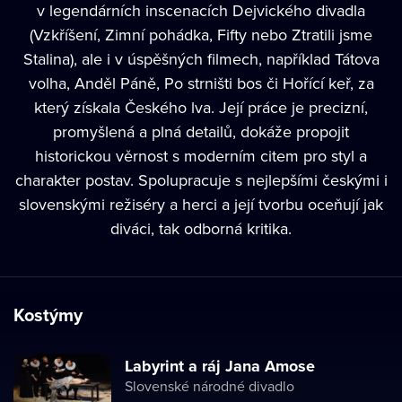
v legendárních inscenacích Dejvického divadla
(Vzkříšení, Zimní pohádka, Fifty nebo Ztratili jsme
Stalina), ale i v úspěšných filmech, například Tátova
volha, Anděl Páně, Po strništi bos či Hořící keř, za
který získala Českého lva. Její práce je precizní,
promyšlená a plná detailů, dokáže propojit
historickou věrnost s moderním citem pro styl a
charakter postav. Spolupracuje s nejlepšími českými i
slovenskými režiséry a herci a její tvorbu oceňují jak
diváci, tak odborná kritika.
Kostýmy
Labyrint a ráj Jana Amose
Slovenské národné divadlo