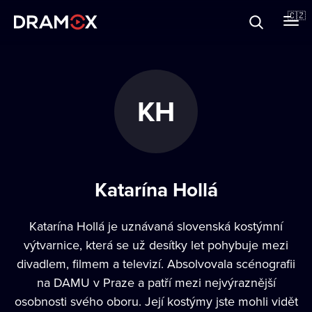
O Dramoxu
🇨🇿
Dárkové poukazy
KH
Registrujte se
Katarína Hollá
Katarína Hollá je uznávaná slovenská kostýmní
výtvarnice, která se už desítky let pohybuje mezi
divadlem, filmem a televizí. Absolvovala scénografii
na DAMU v Praze a patří mezi nejvýraznější
osobnosti svého oboru. Její kostýmy jste mohli vidět