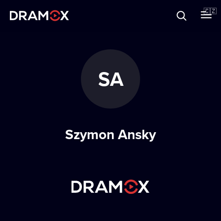
O Dramoxu
🇨🇿
Dárkové poukazy
SA
Registrujte se
Szymon Ansky