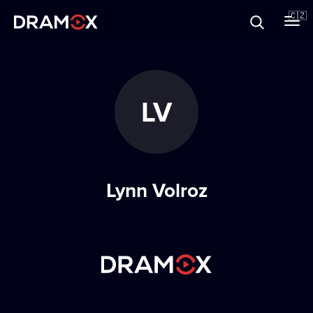
O Dramoxu
🇨🇿
Dárkové poukazy
LV
Registrujte se
Lynn Volroz