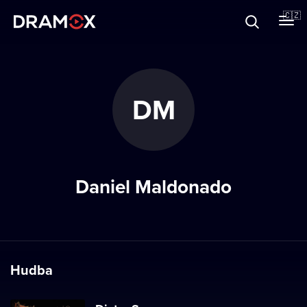
O Dramoxu
🇨🇿
Dárkové poukazy
DM
Registrujte se
Daniel Maldonado
Hudba