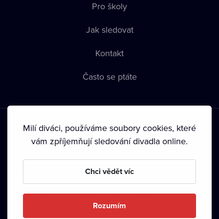
Pro školy
Jak sledovat
Kontakt
Často se ptáte
Milí diváci, používáme soubory cookies, které
vám zpříjemňují sledování divadla online.
Podmínky používání
•
Ochrana soukromí
•
Zásady používání
Chci vědět víc
Cookies
•
Autorská práva
•
Vysílání
Od září 2024 Dramox s.r.o. vlastní Nadace Livesport.
Rozumím