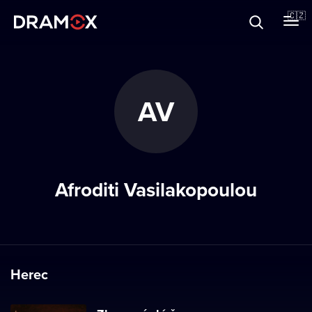
O Dramoxu
🇨🇿
Dárkové poukazy
AV
Registrujte se
Afroditi Vasilakopoulou
Herec