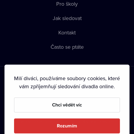
Pro školy
Jak sledovat
Kontakt
Často se ptáte
Milí diváci, používáme soubory cookies, které
vám zpříjemňují sledování divadla online.
Podmínky používání
•
Ochrana soukromí
•
Zásady používání
Chci vědět víc
Cookies
•
Autorská práva
•
Vysílání
Od září 2024 Dramox s.r.o. vlastní Nadace Livesport.
Rozumím