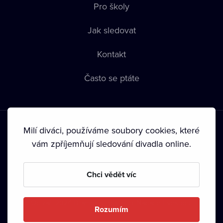
Pro školy
Jak sledovat
Kontakt
Často se ptáte
Milí diváci, používáme soubory cookies, které
vám zpříjemňují sledování divadla online.
Podmínky používání
•
Ochrana soukromí
•
Zásady používání
Chci vědět víc
Cookies
•
Autorská práva
•
Vysílání
Od září 2024 Dramox s.r.o. vlastní Nadace Livesport.
Rozumím