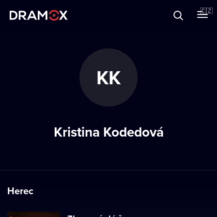
O Dramoxu
🇨🇿
Dárkové poukazy
KK
Registrujte se
Kristina Kodedová
Herec