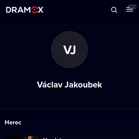
O Dramoxu
🇨🇿
Dárkové poukazy
VJ
Registrujte se
Václav Jakoubek
Herec