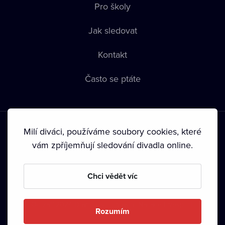
Pro školy
Jak sledovat
Kontakt
Často se ptáte
Milí diváci, používáme soubory cookies, které
vám zpříjemňují sledování divadla online.
Podmínky používání
•
Ochrana soukromí
•
Zásady používání
Chci vědět víc
Cookies
•
Autorská práva
•
Vysílání
Od září 2024 Dramox s.r.o. vlastní Nadace Livesport.
Rozumím