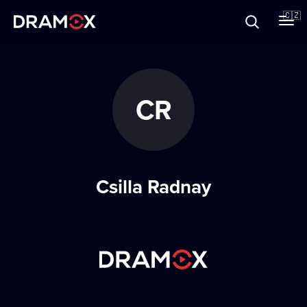
O Dramoxu
🇨🇿
Dárkové poukazy
CR
Registrujte se
Csilla Radnay