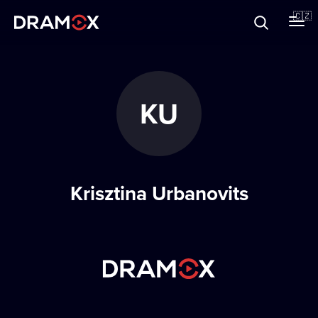
O Dramoxu
🇨🇿
Dárkové poukazy
KU
Registrujte se
Krisztina Urbanovits