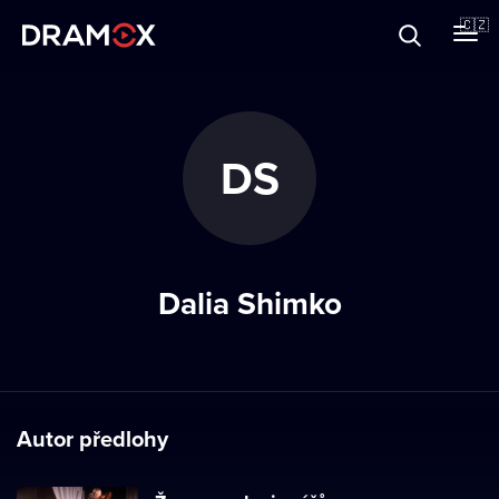
O Dramoxu
🇨🇿
Dárkové poukazy
DS
Registrujte se
Dalia Shimko
Autor předlohy