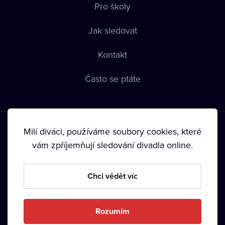
Pro školy
Jak sledovat
Kontakt
Často se ptáte
Milí diváci, používáme soubory cookies, které
vám zpříjemňují sledování divadla online.
Podmínky používání
•
Ochrana soukromí
•
Zásady používání
Chci vědět víc
Cookies
•
Autorská práva
•
Vysílání
Od září 2024 Dramox s.r.o. vlastní Nadace Livesport.
Rozumím