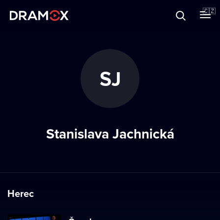
O Dramoxu
🇨🇿
Dárkové poukazy
SJ
Registrujte se
Stanislava Jachnická
Herec