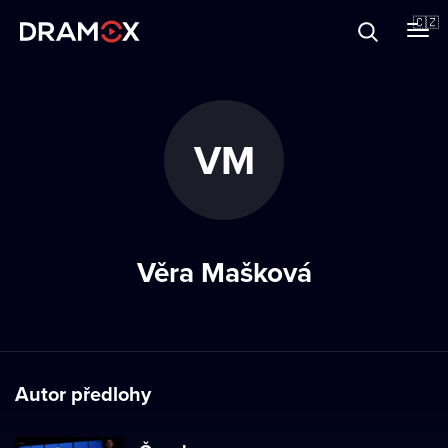
O Dramoxu
🇨🇿
Dárkové poukazy
VM
Registrujte se
Věra Mašková
Autor předlohy