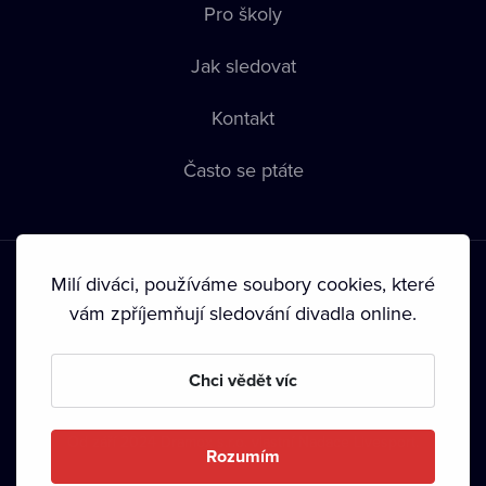
Pro školy
Jak sledovat
Kontakt
Často se ptáte
Milí diváci, používáme soubory cookies, které
vám zpříjemňují sledování divadla online.
Podmínky používání
•
Ochrana soukromí
•
Zásady používání
Chci vědět víc
Cookies
•
Autorská práva
•
Vysílání
Od září 2024 Dramox s.r.o. vlastní Nadace Livesport.
Rozumím