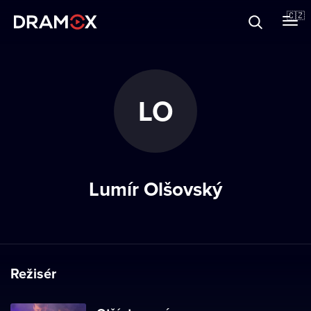
O Dramoxu
🇨🇿
Dárkové poukazy
LO
Registrujte se
Lumír Olšovský
Režisér