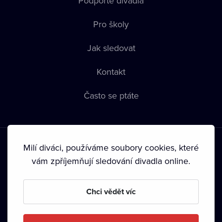
Podpořte divadla
Pro školy
Jak sledovat
Kontakt
Často se ptáte
Milí diváci, používáme soubory cookies, které
vám zpříjemňují sledování divadla online.
Podmínky používání
•
Ochrana soukromí
•
Zásady používání
Chci vědět víc
Cookies
•
Autorská práva
•
Vysílání
Od září 2024 Dramox s.r.o. vlastní Nadace Livesport.