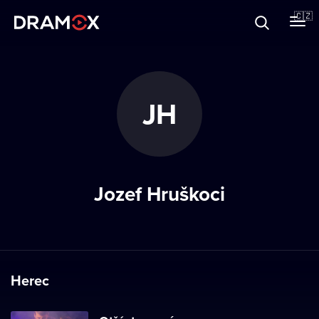
O Dramoxu
🇨🇿
Dárkové poukazy
JH
Registrujte se
Jozef Hruškoci
Herec