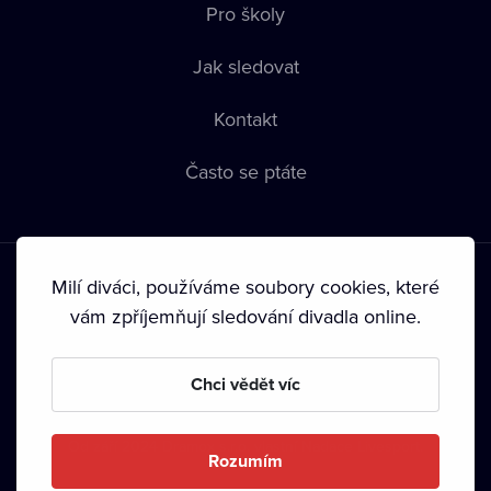
Pro školy
Jak sledovat
Kontakt
Často se ptáte
Milí diváci, používáme soubory cookies, které
vám zpříjemňují sledování divadla online.
Podmínky používání
•
Ochrana soukromí
•
Zásady používání
Chci vědět víc
Cookies
•
Autorská práva
•
Vysílání
Od září 2024 Dramox s.r.o. vlastní Nadace Livesport.
Rozumím