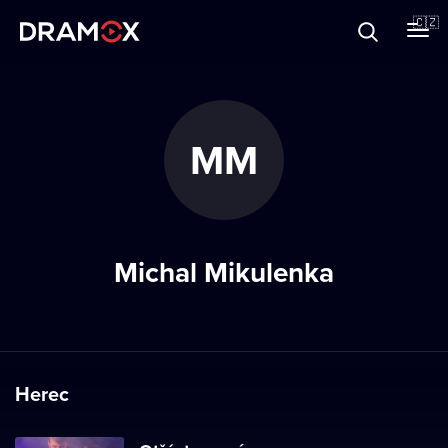
O Dramoxu
🇨🇿
Dárkové poukazy
MM
Registrujte se
Michal Mikulenka
Herec