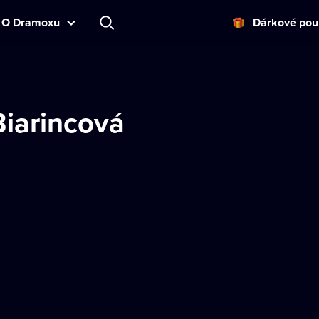
O Dramoxu
Dárkové pou
Biarincová