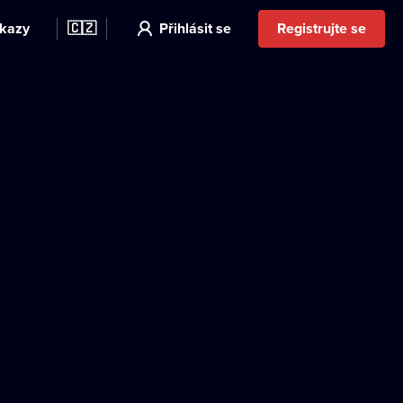
kazy
🇨🇿
Přihlásit se
Registrujte se