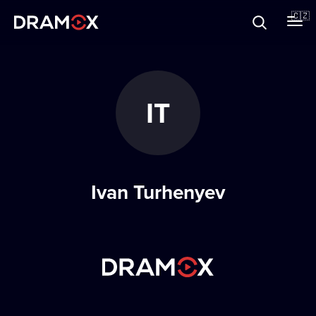
O Dramoxu
🇨🇿
Dárkové poukazy
IT
Registrujte se
Ivan Turhenyev