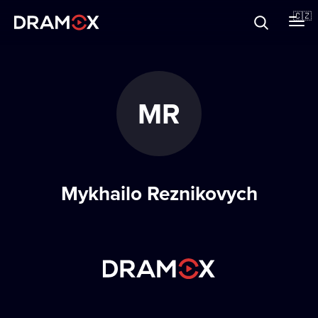
O Dramoxu
🇨🇿
Dárkové poukazy
MR
Registrujte se
Mykhailo Reznikovych