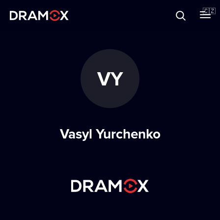
O Dramoxu
🇨🇿
Dárkové poukazy
VY
Registrujte se
Vasyl Yurchenko