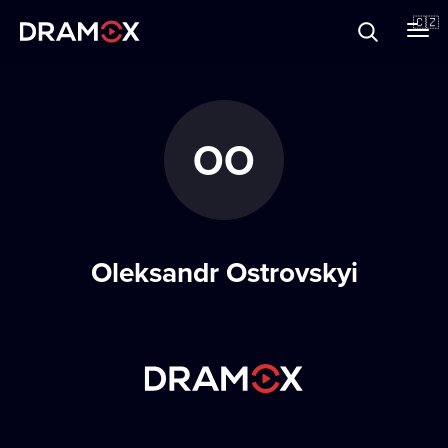
O Dramoxu
🇨🇿
Dárkové poukazy
OO
Registrujte se
Oleksandr Ostrovskyi