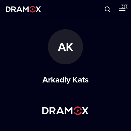
O Dramoxu
🇨🇿
Dárkové poukazy
AK
Registrujte se
Arkadiy Kats