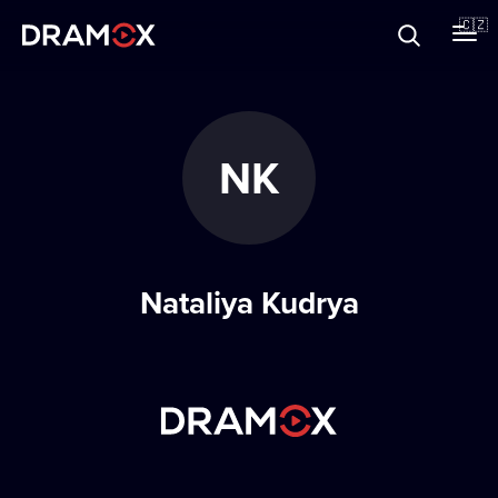
O Dramoxu
🇨🇿
Dárkové poukazy
NK
Registrujte se
Nataliya Kudrya