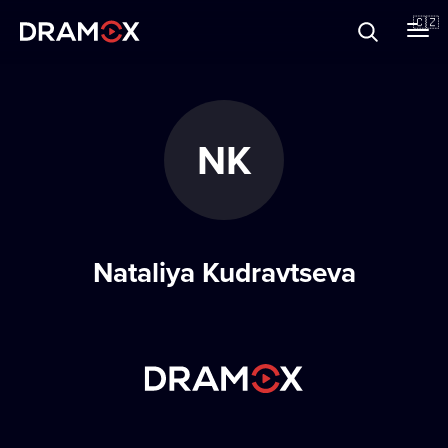
O Dramoxu
🇨🇿
Dárkové poukazy
NK
Registrujte se
Nataliya Kudravtseva