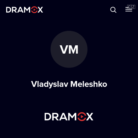
O Dramoxu
🇨🇿
Dárkové poukazy
VM
Registrujte se
Vladyslav Meleshko