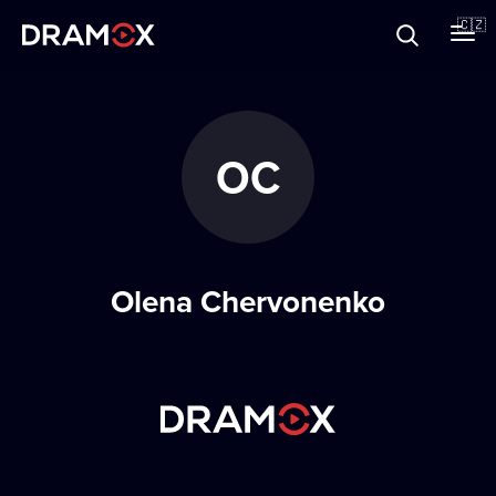
O Dramoxu
🇨🇿
Dárkové poukazy
OC
Registrujte se
Olena Chervonenko