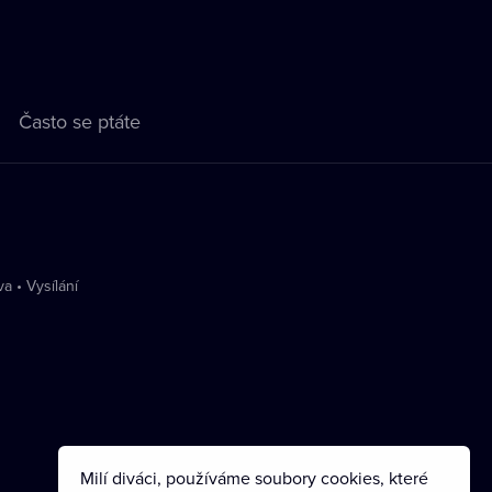
Často se ptáte
va
•
Vysílání
Milí diváci, používáme soubory cookies, které