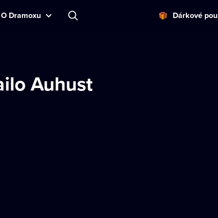
O Dramoxu
Dárkové pou
ilo Auhust