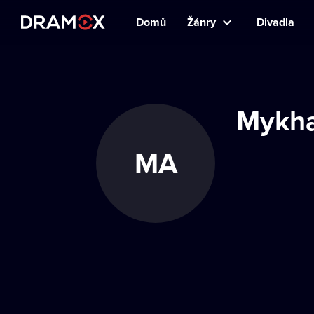
Domů
Žánry
Divadla
Mykha
MA