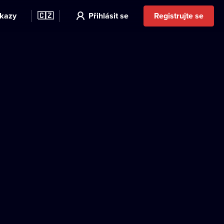
kazy
🇨🇿
Přihlásit se
Registrujte se