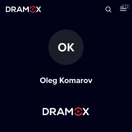
O Dramoxu
🇨🇿
Dárkové poukazy
OK
Registrujte se
Oleg Komarov