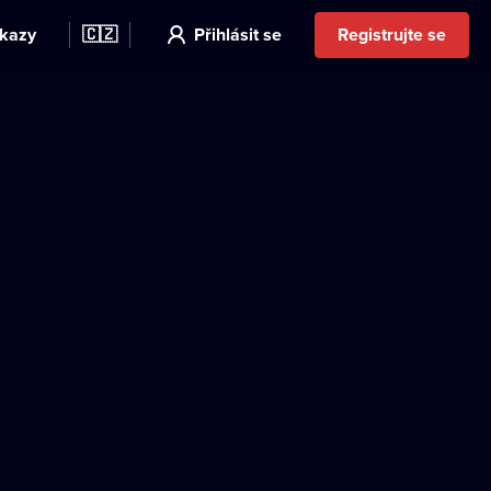
kazy
🇨🇿
Přihlásit se
Registrujte se