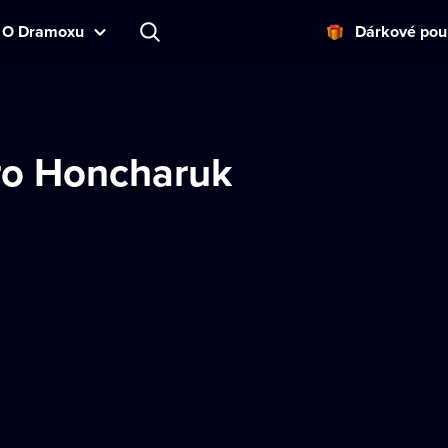
O Dramoxu
Dárkové pou
o Honcharuk