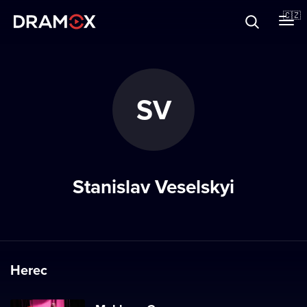
O Dramoxu
🇨🇿
Dárkové poukazy
SV
Registrujte se
Stanislav Veselskyi
Herec