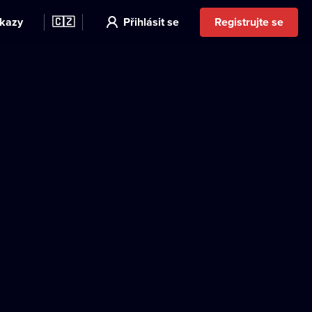
kazy
🇨🇿
Přihlásit se
Registrujte se