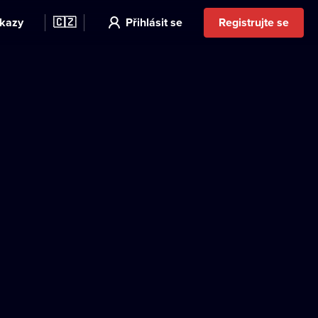
kazy
🇨🇿
Přihlásit se
Registrujte se