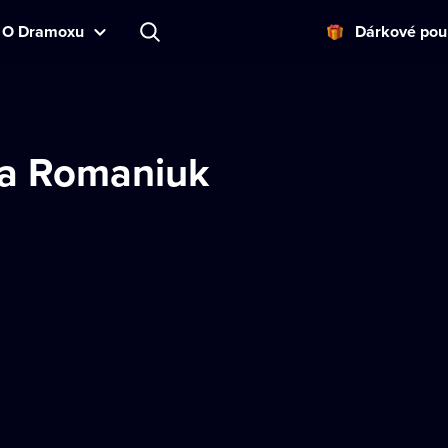
O Dramoxu
Dárkové pou
ia Romaniuk