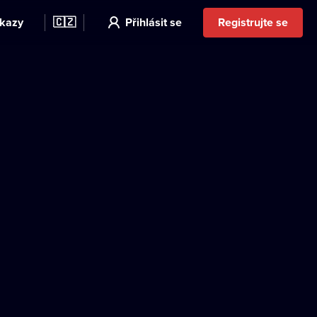
kazy
🇨🇿
Přihlásit se
Registrujte se