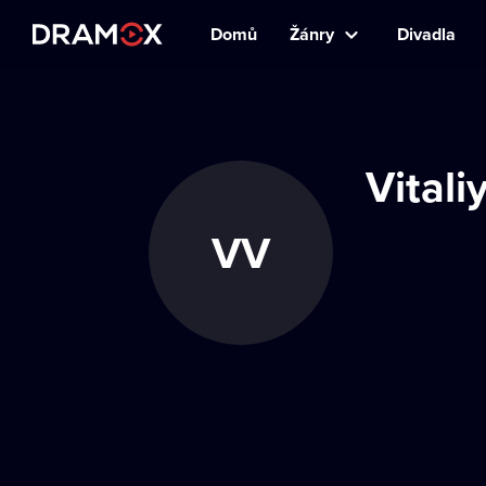
Domů
Žánry
Divadla
Vitali
VV