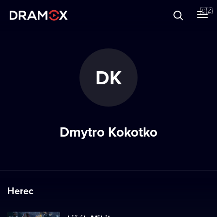
O Dramoxu
🇨🇿
Dárkové poukazy
DK
Registrujte se
Dmytro Kokotko
Herec