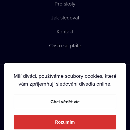
Pro školy
Jak sledovat
Kontakt
Často se ptáte
Milí diváci, používáme soubory cookies, které
vám zpříjemňují sledování divadla online.
Podmínky používání
•
Ochrana soukromí
•
Zásady používání
Chci vědět víc
Cookies
•
Autorská práva
•
Vysílání
Od září 2024 Dramox s.r.o. vlastní Nadace Livesport.
Rozumím