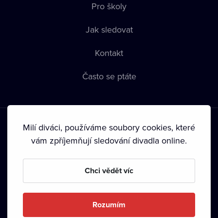
Pro školy
Jak sledovat
Kontakt
Často se ptáte
Milí diváci, používáme soubory cookies, které
vám zpříjemňují sledování divadla online.
Podmínky používání
•
Ochrana soukromí
•
Zásady používání
Chci vědět víc
Cookies
•
Autorská práva
•
Vysílání
Od září 2024 Dramox s.r.o. vlastní Nadace Livesport.
Rozumím