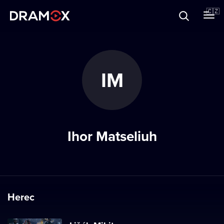
O Dramoxu
🇨🇿
Dárkové poukazy
IM
Registrujte se
Ihor Matseliuh
Herec