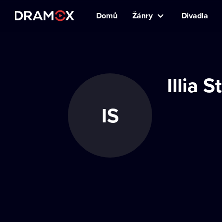
Domů
Žánry
Divadla
Illia 
IS