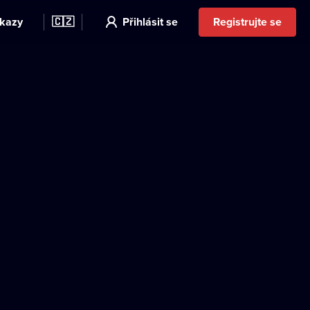
kazy
🇨🇿
Přihlásit se
Registrujte se