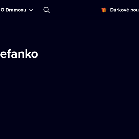
O Dramoxu
Dárkové pou
Stefanko