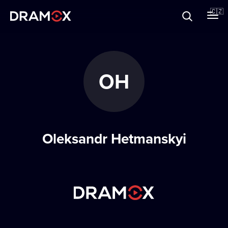
O Dramoxu
🇨🇿
Dárkové poukazy
OH
Registrujte se
Oleksandr Hetmanskyi