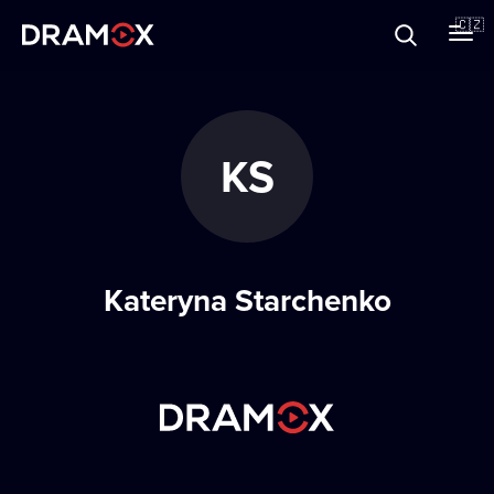
O Dramoxu
🇨🇿
Dárkové poukazy
KS
Registrujte se
Kateryna Starchenko