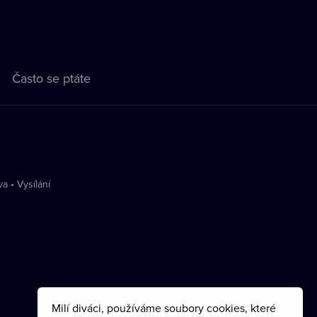
Často se ptáte
va
•
Vysílání
Milí diváci, používáme soubory cookies, které