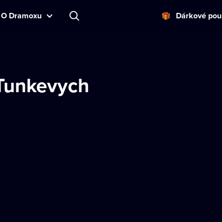
O Dramoxu
Dárkové pou
 Tunkevych