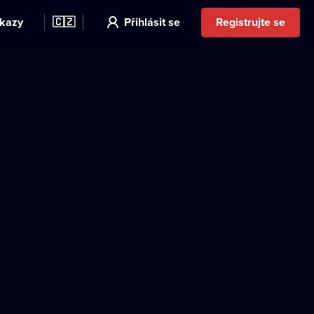
kazy
🇨🇿
Přihlásit se
Registrujte se