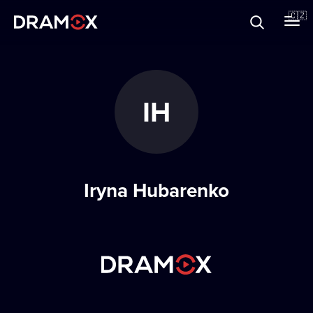
O Dramoxu
🇨🇿
Dárkové poukazy
IH
Registrujte se
Iryna Hubarenko