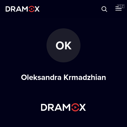
O Dramoxu
🇨🇿
Dárkové poukazy
OK
Registrujte se
Oleksandra Krmadzhian